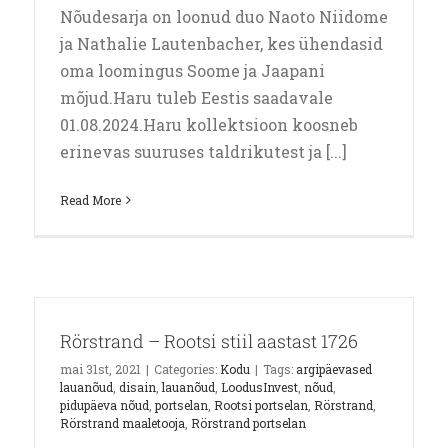
Nõudesarja on loonud duo Naoto Niidome
ja Nathalie Lautenbacher, kes ühendasid
oma loomingus Soome ja Jaapani
mõjud.Haru tuleb Eestis saadavale
01.08.2024.Haru kollektsioon koosneb
erinevas suuruses taldrikutest ja [...]
Read More
Rörstrand – Rootsi stiil aastast 1726
mai 31st, 2021
|
Categories:
Kodu
|
Tags:
argipäevased
lauanõud
,
disain
,
lauanõud
,
LoodusInvest
,
nõud
,
pidupäeva nõud
,
portselan
,
Rootsi portselan
,
Rörstrand
,
Rörstrand maaletooja
,
Rörstrand portselan