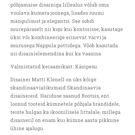
põhjamaise disainiga lillealus võlub oma
voolava kumera joonega, lisades ruumi
mängulisust ja elegantsi. See sobib
suurepäraselt nii koju kui kontorisse, kasutage
üksi või kombineerige erinevat värvi ja
suurusega Nappula pottidega. Võob kasutada
nii disainielemendina kui ka vaasina.
Valmistatud keraamikast. Käsipesu.
Disainer Matti Klenell on üks kõige
skandinaavialikumaid Skandinaavia
disainereid. Hariduse saanud Rootsis, ent
loonud tooteid kümnetele põhjala brändidele,
teiste hulgas ka ikoonilisele Iittalale, millega
disaineril on enam kui kümne aasta pikkune
ühine ajalugu.