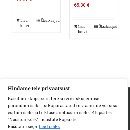
65.30
€
Lisa
Üksikasjad
korvi
Lisa
Üksikasjad
korvi
Hindame teie privaatsust
AS Loodus Invest | Viljandi mnt. 18a | 11216 Tallinn
Kasutame küpsiseid teie sirvimiskogemuse
Telef:
+372 6722 123
e-kiri:
info@loodusinvest.ee
parandamiseks, isikupärastatud reklaamide või sisu
© Copyright 2023 | Loodus Invest AS | All Rights Reserved |
esitamiseks ja liikluse analüüsimiseks. Klõpsates
E-POE MÜÜGITINGIMUSED
"Nõustun kõik", nõustute küpsiste
PRIVAATSUSPOLIITIKA
KÜPSISED
kasutamisega.
Loe lisaks