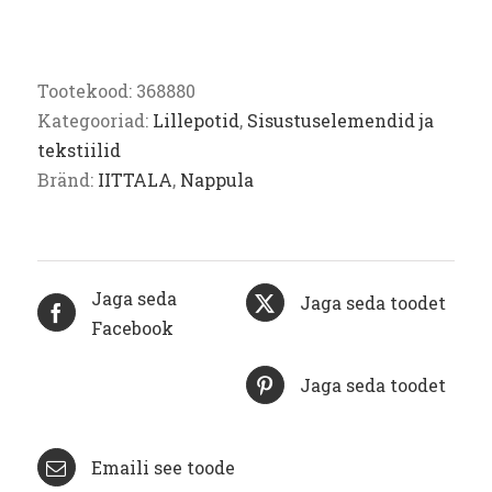
Tootekood:
368880
Kategooriad:
Lillepotid
,
Sisustuselemendid ja
tekstiilid
Bränd:
IITTALA
,
Nappula
Jaga seda
Jaga seda toodet
Facebook
Jaga seda toodet
Emaili see toode