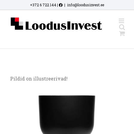
Skip
+372 6 722 144
|
|
info@loodusinvest.ee
to
content
Pildid on illustreerivad!