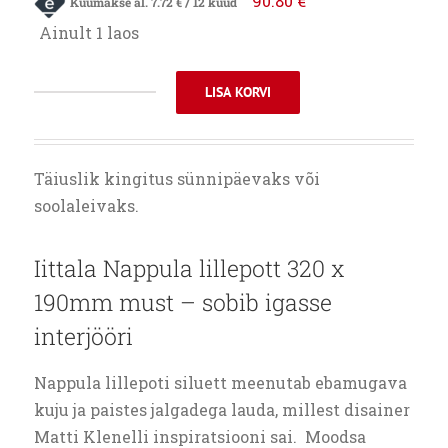
90.80
€
Kuumakse al.
7.72
€
/ 12 kuud
Ainult 1 laos
LISA KORVI
IITTALA
NAPPULA
LILLEPOTT
Täiuslik kingitus sünnipäevaks või
320
soolaleivaks.
X
190MM
Iittala Nappula lillepott 320 x
MUST
kogus
190mm must – sobib igasse
interjööri
Nappula lillepoti siluett meenutab ebamugava
kuju ja paistes jalgadega lauda, millest disainer
Matti Klenelli inspiratsiooni sai. Moodsa