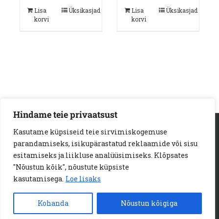
Lisa
Üksikasjad
Lisa
Üksikasjad
korvi
korvi
Hindame teie privaatsust
AS Loodus Invest | Viljandi mnt. 18a | 11216 Tallinn
Kasutame küpsiseid teie sirvimiskogemuse
Telef:
+372 6722 123
e-kiri:
info@loodusinvest.ee
parandamiseks, isikupärastatud reklaamide või sisu
© Copyright 2023 | Loodus Invest AS | All Rights Reserved |
esitamiseks ja liikluse analüüsimiseks. Klõpsates
E-POE MÜÜGITINGIMUSED
"Nõustun kõik", nõustute küpsiste
PRIVAATSUSPOLIITIKA
KÜPSISED
kasutamisega.
Loe lisaks
JÄRELMAKSU TINGIMUSED
Kohanda
Nõustun kõigiga
Facebook