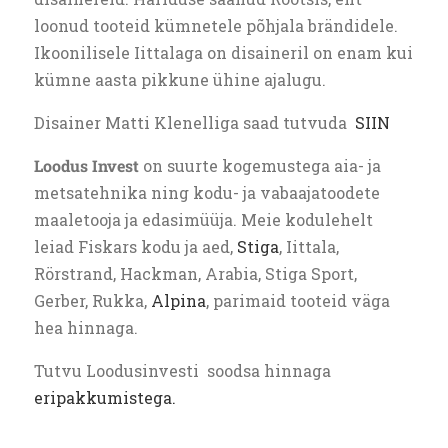
loonud tooteid kümnetele põhjala brändidele.
Ikoonilisele Iittalaga on disaineril on enam kui
kümne aasta pikkune ühine ajalugu.
Disainer Matti Klenelliga saad tutvuda
SIIN
Loodus Invest
on suurte kogemustega aia- ja
metsatehnika ning kodu- ja vabaajatoodete
maaletooja ja edasimüüja. Meie kodulehelt
leiad Fiskars kodu ja aed,
Stiga
, Iittala,
Rörstrand, Hackman, Arabia, Stiga Sport,
Gerber, Rukka,
Alpina
, parimaid tooteid väga
hea hinnaga.
Tutvu Loodusinvesti soodsa hinnaga
eripakkumistega.