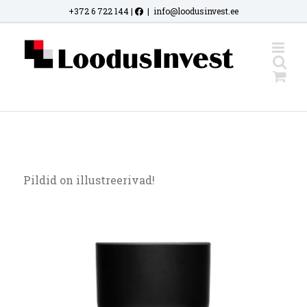
Skip
+372 6 722 144
|
|
info@loodusinvest.ee
to
content
Pildid on illustreerivad!