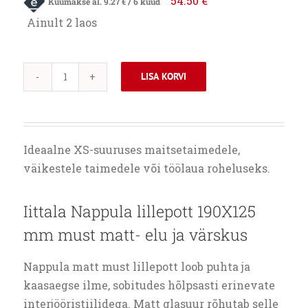
54.50
€
Kuumakse al.
9.27
€
/ 6 kuud
Ainult 2 laos
LISA KORVI
IITTALA
NAPPULA
LILLEPOTT
190X125
Ideaalne XS-suuruses maitsetaimedele,
MM
väikestele taimedele või töölaua roheluseks.
MUST
MATT
Iittala Nappula lillepott 190X125
kogus
mm must matt- elu ja värskus
Nappula matt must lillepott loob puhta ja
kaasaegse ilme, sobitudes hõlpsasti erinevate
interjööristiilidega. Matt glasuur rõhutab selle