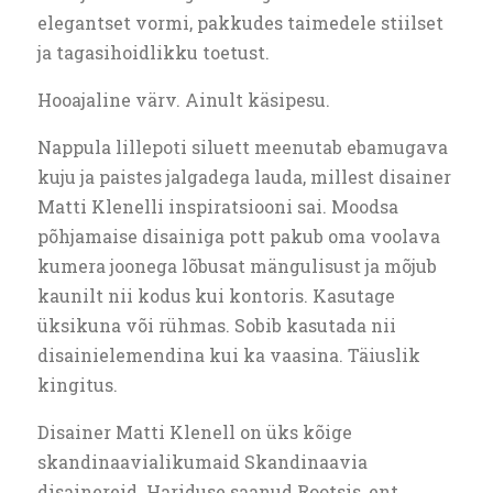
elegantset vormi, pakkudes taimedele stiilset
ja tagasihoidlikku toetust.
Hooajaline värv. Ainult käsipesu.
Nappula lillepoti siluett meenutab ebamugava
kuju ja paistes jalgadega lauda, millest disainer
Matti Klenelli inspiratsiooni sai. Moodsa
põhjamaise disainiga pott pakub oma voolava
kumera joonega lõbusat mängulisust ja mõjub
kaunilt nii kodus kui kontoris. Kasutage
üksikuna või rühmas. Sobib kasutada nii
disainielemendina kui ka vaasina. Täiuslik
kingitus.
Disainer Matti Klenell on üks kõige
skandinaavialikumaid Skandinaavia
disainereid. Hariduse saanud Rootsis, ent