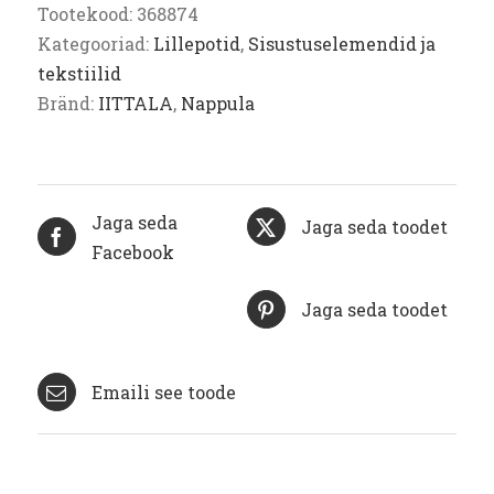
Tootekood:
368874
Kategooriad:
Lillepotid
,
Sisustuselemendid ja
tekstiilid
Bränd:
IITTALA
,
Nappula
Jaga seda
Jaga seda toodet
Facebook
Jaga seda toodet
Emaili see toode