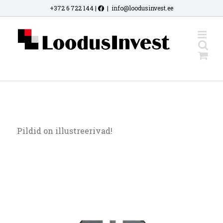
Skip
+372 6 722 144
|
|
info@loodusinvest.ee
to
content
Pildid on illustreerivad!