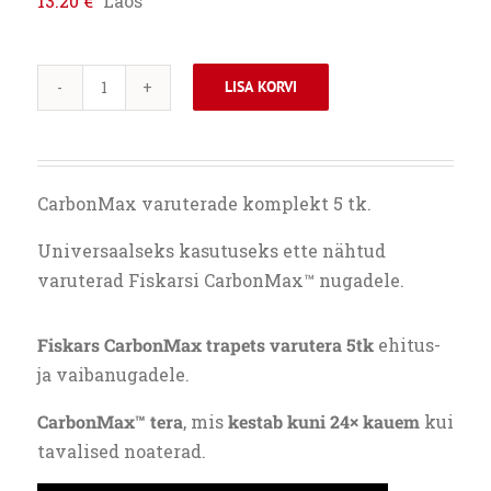
13.20
€
Laos
LISA KORVI
FISKARS
CARBONMAX
TRAPETS
VARUTERA
CarbonMax varuterade komplekt 5 tk.
5TK
kogus
Universaalseks kasutuseks ette nähtud
varuterad Fiskarsi CarbonMax™ nugadele.
Fiskars CarbonMax trapets varutera 5tk
ehitus-
ja vaibanugadele.
CarbonMax™ tera
, mis
kestab kuni 24× kauem
kui
tavalised noaterad.