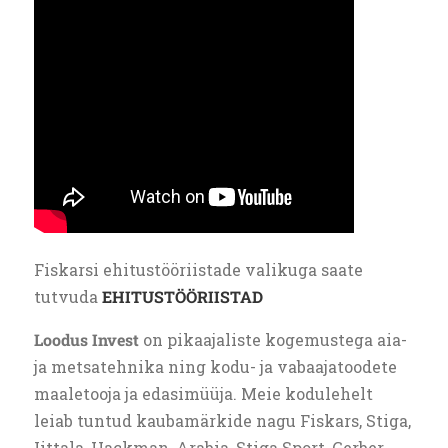
Fiskarsi ehitustööriistade valikuga saate
tutvuda
EHITUSTÖÖRIISTAD
Loodus Invest
on pikaajaliste kogemustega aia-
ja metsatehnika ning kodu- ja vabaajatoodete
maaletooja ja edasimüüja. Meie kodulehelt
leiab tuntud kaubamärkide nagu Fiskars, Stiga,
Iittala, Hackman, Arabia, Stiga Sport, Gerber,