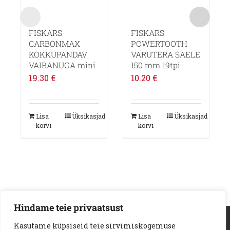
FISKARS
FISKARS
CARBONMAX
POWERTOOTH
KOKKUPANDAV
VARUTERA SAELE
VAIBANUGA mini
150 mm 19tpi
19.30
€
10.20
€
Lisa
Üksikasjad
Lisa
Üksikasjad
korvi
korvi
Hindame teie privaatsust
AS Loodus Invest | Viljandi mnt. 18a | 11216 Tallinn
Kasutame küpsiseid teie sirvimiskogemuse