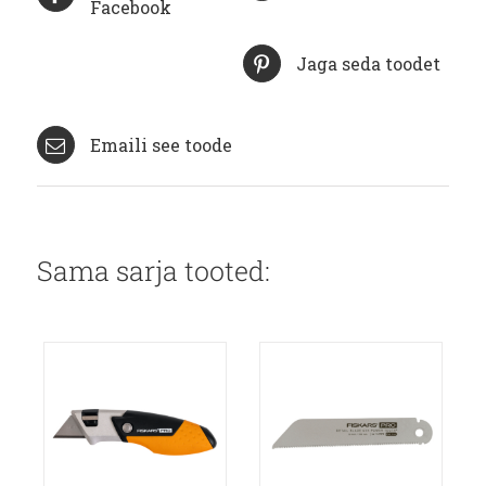
Facebook
Jaga seda toodet
Emaili see toode
Sama sarja tooted: