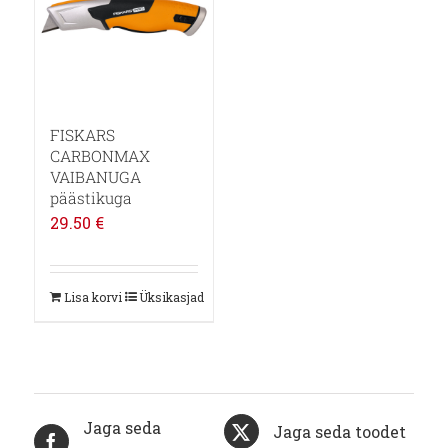
FISKARS
CARBONMAX
VAIBANUGA
päästikuga
29.50
€
Lisa korvi
Üksikasjad
Jaga seda
Jaga seda toodet