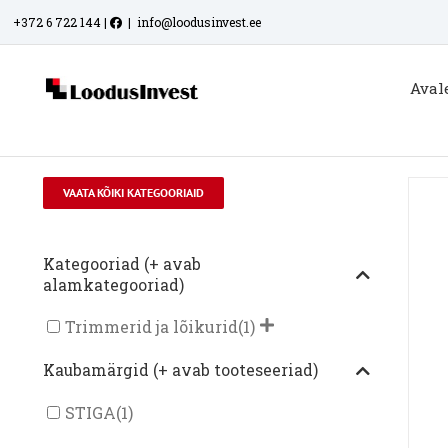
Skip
+372 6 722 144
|
|
info@loodusinvest.ee
to
content
Aval
VAATA KÕIKI KATEGOORIAID
Kategooriad (+ avab
alamkategooriad)
Trimmerid ja lõikurid
(1)
Kaubamärgid (+ avab tooteseeriad)
STIGA
(1)