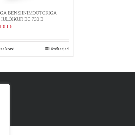
IGA BENSIINIMOOTORIGA
HULÕIKUR BC 730 B
9.00
€
isa korvi
Üksikasjad