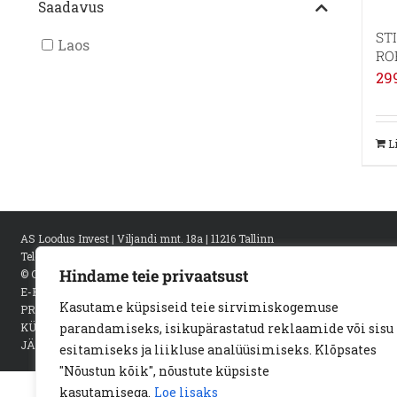
Saadavus
ST
Laos
RO
29
L
AS Loodus Invest | Viljandi mnt. 18a | 11216 Tallinn
Telef:
+372 6722 123
e-kiri:
info@loodusinvest.ee
Hindame teie privaatsust
© Copyright 2023 | Loodus Invest AS | All Rights Reserved |
E-POE MÜÜGITINGIMUSED
Kasutame küpsiseid teie sirvimiskogemuse
PRIVAATSUSPOLIITIKA
KÜPSISED
parandamiseks, isikupärastatud reklaamide või sisu
JÄRELMAKSU TINGIMUSED
esitamiseks ja liikluse analüüsimiseks. Klõpsates
"Nõustun kõik", nõustute küpsiste
kasutamisega.
Loe lisaks