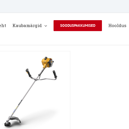
eht
Kaubamärgid
Hooldus
SOODUSPAKKUMISED