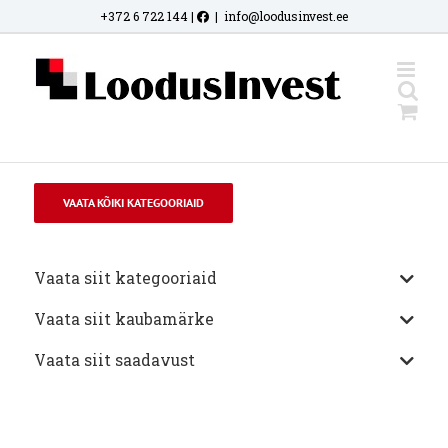
Skip
+372 6 722 144
|
|
info@loodusinvest.ee
to
content
VAATA KÕIKI KATEGOORIAID
Vaata siit kategooriaid
Vaata siit kaubamärke
Vaata siit saadavust