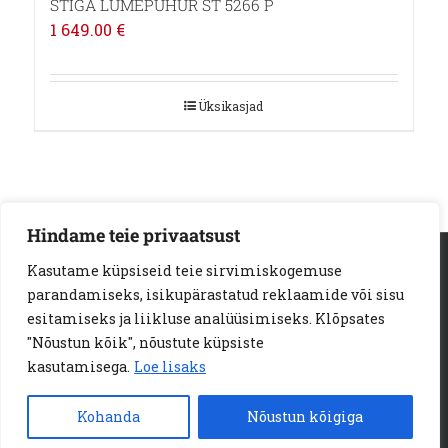
STIGA LUMEPUHUR ST 5266 P
1 649.00
€
Üksikasjad
Hindame teie privaatsust
AS Loodus Invest | Viljandi mnt. 18a | 11216 Tallinn
Kasutame küpsiseid teie sirvimiskogemuse
Telef:
+372 6722 123
e-kiri:
info@loodusinvest.ee
parandamiseks, isikupärastatud reklaamide või sisu
© Copyright 2023 | Loodus Invest AS | All Rights Reserved |
esitamiseks ja liikluse analüüsimiseks. Klõpsates
E-POE MÜÜGITINGIMUSED
"Nõustun kõik", nõustute küpsiste
PRIVAATSUSPOLIITIKA
KÜPSISED
kasutamisega.
Loe lisaks
JÄRELMAKSU TINGIMUSED
Kohanda
Nõustun kõigiga
Facebook