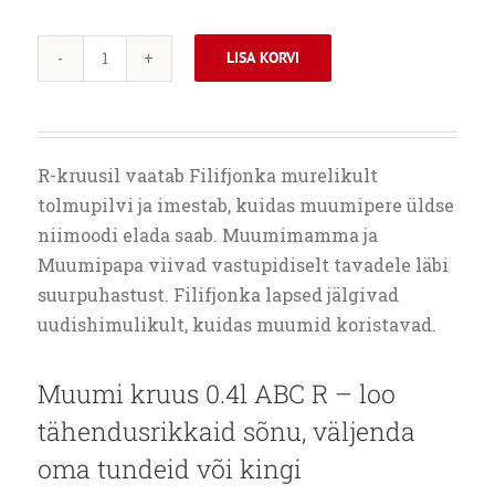
LISA KORVI
MUUMI
KRUUS
0.4L
ABC
R-kruusil vaatab Filifjonka murelikult
R
tolmupilvi ja imestab, kuidas muumipere üldse
kogus
niimoodi elada saab. Muumimamma ja
Muumipapa viivad vastupidiselt tavadele läbi
suurpuhastust. Filifjonka lapsed jälgivad
uudishimulikult, kuidas muumid koristavad.
Muumi kruus 0.4l ABC R – loo
tähendusrikkaid sõnu, väljenda
oma tundeid või kingi