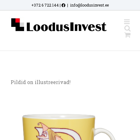
Skip
+372 6 722 144
|
|
info@loodusinvest.ee
to
content
Pildid on illustreerivad!