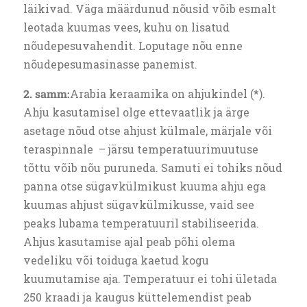
läikivad. Väga määrdunud nõusid võib esmalt
leotada kuumas vees, kuhu on lisatud
nõudepesuvahendit. Loputage nõu enne
nõudepesumasinasse panemist.
2. samm:
Arabia keraamika on ahjukindel (*).
Ahju kasutamisel olge ettevaatlik ja ärge
asetage nõud otse ahjust külmale, märjale või
teraspinnale – järsu temperatuurimuutuse
tõttu võib nõu puruneda. Samuti ei tohiks nõud
panna otse sügavkülmikust kuuma ahju ega
kuumas ahjust sügavkülmikusse, vaid see
peaks lubama temperatuuril stabiliseerida.
Ahjus kasutamise ajal peab põhi olema
vedeliku või toiduga kaetud kogu
kuumutamise aja. Temperatuur ei tohi ületada
250 kraadi ja kaugus küttelemendist peab