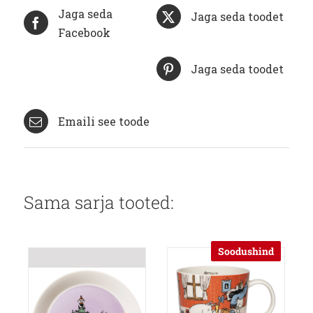
Jaga seda
Jaga seda toodet
Facebook
Jaga seda toodet
Emaili see toode
Sama sarja tooted:
Soodushind
Allahindlus!