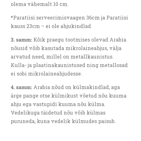
olema vähemalt 10 cm.
*Paratiisi serveerimisvaagen 36cm ja Paratiisi
kauss 23cm – ei ole ahjukindlad
3. samm:
Kõik praegu tootmises olevad Arabia
nõusid võib kasutada mikrolaineahjus, välja
arvatud need, millel on metallkaunistus.
Kulla- ja plaatinakaunistused ning metallosad
ei sobi mikrolaineahjudesse.
4. samm:
Arabia nõud on külmakindlad, aga
ärge pange otse külmikust võetud nõu kuuma
ahju ega vastupidi kuuma nõu külma.
Vedelikuga täidetud nõu võib külmas
puruneda, kuna vedelik külmudes paisub.