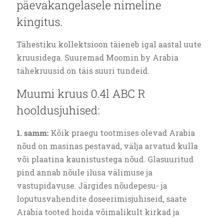
päevakangelasele nimeline
kingitus.
Tähestiku kollektsioon täieneb igal aastal uute
kruusidega. Suuremad Moomin by Arabia
tähekruusid on täis suuri tundeid.
Muumi kruus 0.4l ABC R
hooldusjuhised:
1. samm:
Kõik praegu tootmises olevad Arabia
nõud on masinas pestavad, välja arvatud kulla
või plaatina kaunistustega nõud. Glasuuritud
pind annab nõule ilusa välimuse ja
vastupidavuse. Järgides nõudepesu- ja
loputusvahendite doseerimisjuhiseid, saate
Arabia tooted hoida võimalikult kirkad ja