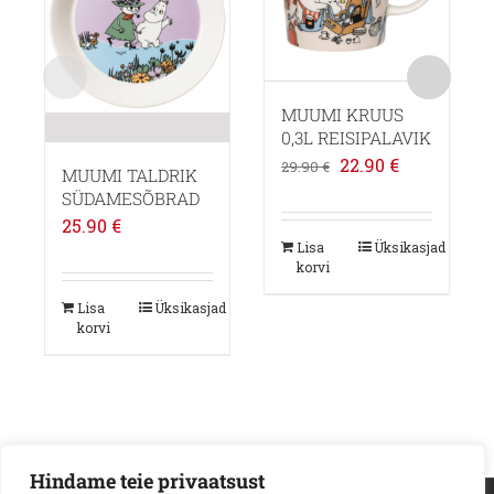
MUUMI KRUUS
0,3L REISIPALAVIK
Algne
Praegune
22.90
€
29.90
€
MUUMI TALDRIK
hind
hind
SÜDAMESÕBRAD
oli:
on:
25.90
€
Lisa
Üksikasjad
29.90 €.
22.90 €.
korvi
Lisa
Üksikasjad
korvi
Hindame teie privaatsust