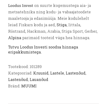
Loodus Invest
on suurte kogemustega aia- ja
metsatehnika ning kodu- ja vabaajatoodete
maaletooja ja edasimüüja. Meie kodulehelt
leiad Fiskars kodu ja aed,
Stiga
, Iittala,
Röstrand, Hackman, Arabia, Stiga Sport, Gerber,
Alpina
parimaid tooteid väga hea hinnaga.
Tutvu Loodus Investi soodsa hinnaga
eripakkumistega.
Tootekood:
101289
Kategooriad:
Kruusid
,
Lastele
,
Lastenõud
,
Lastenõud
,
Lauanõud
Bränd:
MUUMI