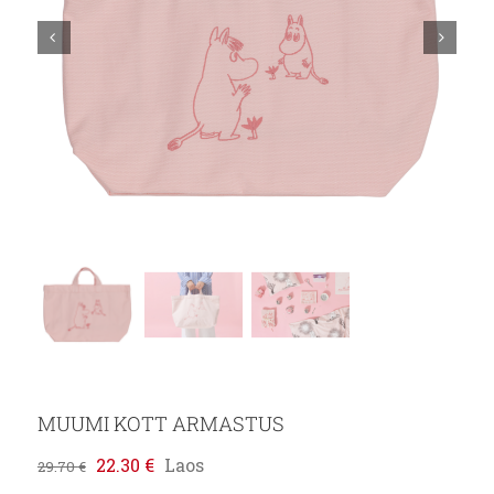
MUUMI KOTT ARMASTUS
Algne
Praegune
22.30
€
Laos
29.70
€
hind
hind