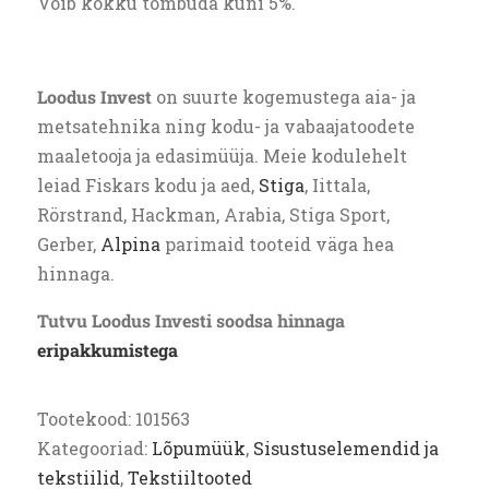
Võib kokku tõmbuda kuni 5%.
Loodus Invest
on suurte kogemustega aia- ja
metsatehnika ning kodu- ja vabaajatoodete
maaletooja ja edasimüüja. Meie kodulehelt
leiad Fiskars kodu ja aed,
Stiga
, Iittala,
Rörstrand, Hackman, Arabia, Stiga Sport,
Gerber,
Alpina
parimaid tooteid väga hea
hinnaga.
Tutvu Loodus Investi soodsa hinnaga
eripakkumistega
Tootekood:
101563
Kategooriad:
Lõpumüük
,
Sisustuselemendid ja
tekstiilid
,
Tekstiiltooted