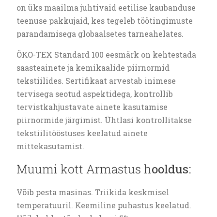
on üks maailma juhtivaid eetilise kaubanduse
teenuse pakkujaid, kes tegeleb töötingimuste
parandamisega globaalsetes tarneahelates.
ÖKO-TEX Standard 100 eesmärk on kehtestada
saasteainete ja kemikaalide piirnormid
tekstiilides. Sertifikaat arvestab inimese
tervisega seotud aspektidega, kontrollib
tervistkahjustavate ainete kasutamise
piirnormide järgimist. Ühtlasi kontrollitakse
tekstiilitööstuses keelatud ainete
mittekasutamist.
Muumi kott Armastus h
ooldus:
Võib pesta masinas. Triikida keskmisel
temperatuuril. Keemiline puhastus keelatud.