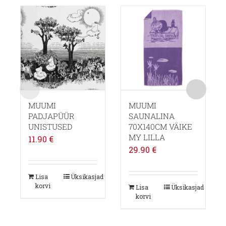
MUUMI
MUUMI
PADJAPÜÜR
SAUNALINA
UNISTUSED
70X140CM VÄIKE
MY LILLA
11.90
€
29.90
€
Lisa
Üksikasjad
korvi
Lisa
Üksikasjad
korvi