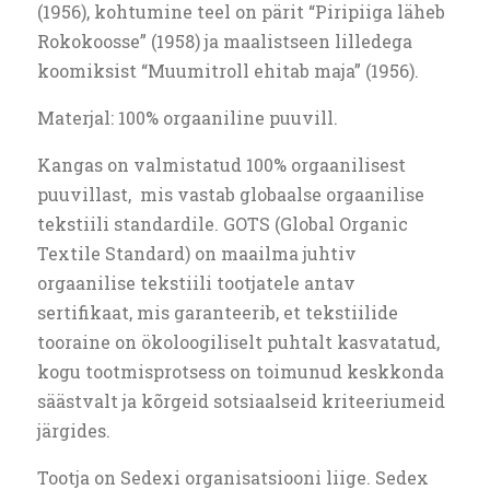
(1956), kohtumine teel on pärit “Piripiiga läheb
Rokokoosse” (1958) ja maalistseen lilledega
koomiksist “Muumitroll ehitab maja” (1956).
Materjal: 100% orgaaniline puuvill.
Kangas on valmistatud 100% orgaanilisest
puuvillast, mis vastab globaalse orgaanilise
tekstiili standardile. GOTS (Global Organic
Textile Standard) on maailma juhtiv
orgaanilise tekstiili tootjatele antav
sertifikaat, mis garanteerib, et tekstiilide
tooraine on ökoloogiliselt puhtalt kasvatatud,
kogu tootmisprotsess on toimunud keskkonda
säästvalt ja kõrgeid sotsiaalseid kriteeriumeid
järgides.
Tootja on Sedexi organisatsiooni liige. Sedex