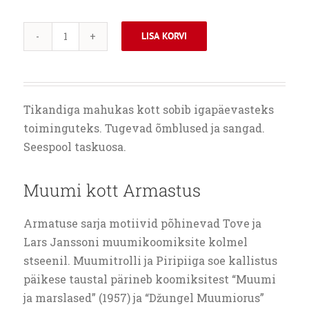
oli:
on:
29.70 €.
22.30 €.
LISA KORVI
MUUMI
KOTT
ARMASTUS
kogus
Tikandiga mahukas kott sobib igapäevasteks
toiminguteks. Tugevad õmblused ja sangad.
Seespool taskuosa.
Muumi kott Armastus
Armatuse sarja motiivid põhinevad Tove ja
Lars Janssoni muumikoomiksite kolmel
stseenil. Muumitrolli ja Piripiiga soe kallistus
päikese taustal pärineb koomiksitest “Muumi
ja marslased” (1957) ja “Džungel Muumiorus”