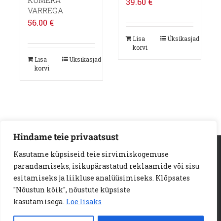
KUMERA
39.60
€
VARREGA
56.00
€
Lisa
Üksikasjad
korvi
Lisa
Üksikasjad
korvi
Hindame teie privaatsust
AS Loodus Invest | Viljandi mnt. 18a | 11216 Tallinn
Kasutame küpsiseid teie sirvimiskogemuse
Telef:
+372 6722 123
e-kiri:
info@loodusinvest.ee
parandamiseks, isikupärastatud reklaamide või sisu
© Copyright 2023 | Loodus Invest AS | All Rights Reserved |
esitamiseks ja liikluse analüüsimiseks. Klõpsates
E-POE MÜÜGITINGIMUSED
"Nõustun kõik", nõustute küpsiste
PRIVAATSUSPOLIITIKA
KÜPSISED
kasutamisega.
Loe lisaks
JÄRELMAKSU TINGIMUSED