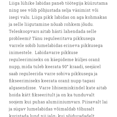
Liiga lühike labidas paneb töötegija küürutama
ning see võib põhjustada selja väsimist või
isegi valu. Liiga pikk labidas on aga kohmakas
ja selle liigutamine nõuab rohkem jõudu.
Teleskoopvars aitab hästi lahendada selle
probleemi! Tänu reguleeritava pikkusega
varrele sobib lumelabidas erineva pikkusega
inimestele. Labidavarre pikkuse
reguleerimiseks on käepideme küljes oranž
nupp, mida tuleb keerata 90° kraadi, seejärel
saab reguleerida varre sobiva pikkusega ja
fikseerimiseks keerata oranž nupp tagasi
algasendisse. Varre libisemiskindel kate aitab
hoida kätt fikseeritult ja on ka tunduvalt
soojem kui puhas alumiiniumvars. Piisavalt lai
ja sügav lumelabidas võimaldab tõhusalt
koristada lund nii jalg- kui sõiduradadelt,