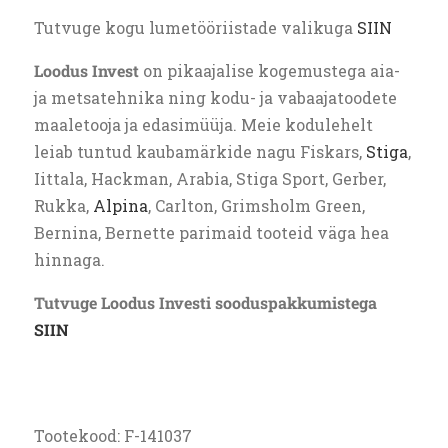
Tutvuge kogu lumetööriistade valikuga
SIIN
Loodus Invest
on pikaajalise kogemustega aia-
ja metsatehnika ning kodu- ja vabaajatoodete
maaletooja ja edasimüüja. Meie kodulehelt
leiab tuntud kaubamärkide nagu Fiskars,
Stiga
,
Iittala, Hackman, Arabia, Stiga Sport, Gerber,
Rukka,
Alpina
, Carlton, Grimsholm Green,
Bernina, Bernette parimaid tooteid väga hea
hinnaga.
Tutvuge Loodus Investi sooduspakkumistega
SIIN
Tootekood:
F-141037