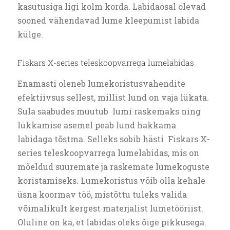
kasutusiga ligi kolm korda. Labidaosal olevad
sooned vähendavad lume kleepumist labida
külge.
Fiskars X-series teleskoopvarrega lumelabidas
Enamasti oleneb lumekoristusvahendite
efektiivsus sellest, millist lund on vaja lükata.
Sula saabudes muutub lumi raskemaks ning
lükkamise asemel peab lund hakkama
labidaga tõstma. Selleks sobib hästi Fiskars X-
series teleskoopvarrega lumelabidas, mis on
mõeldud suuremate ja raskemate lumekoguste
koristamiseks. Lumekoristus võib olla kehale
üsna koormav töö, mistõttu tuleks valida
võimalikult kergest materjalist lumetööriist.
Oluline on ka, et labidas oleks õige pikkusega.