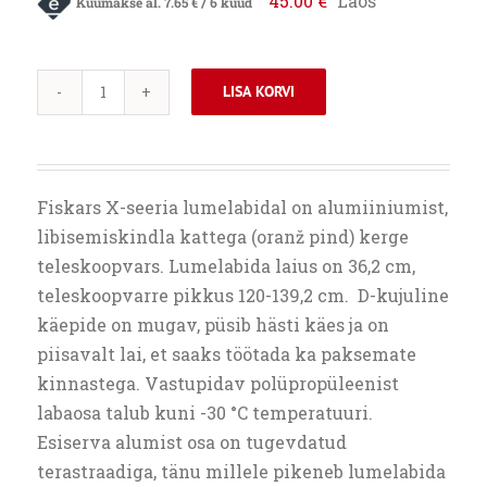
45.00
€
Laos
Kuumakse al.
7.65
€
/ 6 kuud
LISA KORVI
FISKARS
X-
SERIES
TELESKOOPVARREGA
Fiskars X-seeria lumelabidal on alumiiniumist,
LUMELABIDAS
libisemiskindla kattega (oranž pind) kerge
kogus
teleskoopvars. Lumelabida laius on 36,2 cm,
teleskoopvarre pikkus 120-139,2 cm. D-kujuline
käepide on mugav, püsib hästi käes ja on
piisavalt lai, et saaks töötada ka paksemate
kinnastega. Vastupidav polüpropüleenist
labaosa talub kuni -30 °C temperatuuri.
Esiserva alumist osa on tugevdatud
terastraadiga, tänu millele pikeneb lumelabida