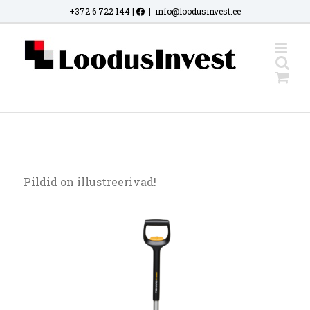
Skip
+372 6 722 144
|
|
info@loodusinvest.ee
to
content
Pildid on illustreerivad!