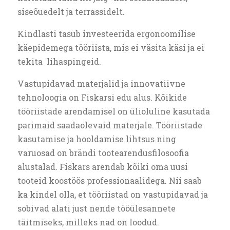
siseõuedelt ja terrassidelt.
Kindlasti tasub investeerida ergonoomilise
käepidemega tööriista, mis ei väsita käsi ja ei
tekita lihaspingeid.
Vastupidavad materjalid ja innovatiivne
tehnoloogia on Fiskarsi edu alus. Kõikide
tööriistade arendamisel on ülioluline kasutada
parimaid saadaolevaid materjale. Tööriistade
kasutamise ja hooldamise lihtsus ning
varuosad on brändi tootearendusfilosoofia
alustalad. Fiskars arendab kõiki oma uusi
tooteid koostöös professionaalidega. Nii saab
ka kindel olla, et tööriistad on vastupidavad ja
sobivad alati just nende tööülesannete
täitmiseks, milleks nad on loodud.