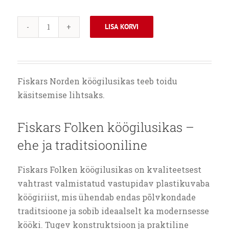
LISA KORVI
FISKARS
FOLKEN
KÖÖGILUSIKAS
kogus
Fiskars Norden köögilusikas teeb toidu
käsitsemise lihtsaks.
Fiskars Folken köögilusikas –
ehe ja traditsiooniline
Fiskars Folken köögilusikas on kvaliteetsest
vahtrast valmistatud vastupidav plastikuvaba
köögiriist, mis ühendab endas põlvkondade
traditsioone ja sobib ideaalselt ka modernsesse
kööki. Tugev konstruktsioon ja praktiline