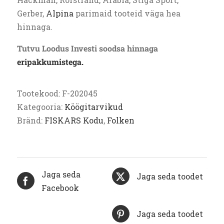
Gerber,
Alpina
parimaid tooteid väga hea
hinnaga.
Tutvu Loodus Investi soodsa hinnaga
eripakkumistega.
Tootekood:
F-202045
Kategooria:
Köögitarvikud
Bränd:
FISKARS Kodu
,
Folken
Jaga seda
Jaga seda toodet
Facebook
Jaga seda toodet