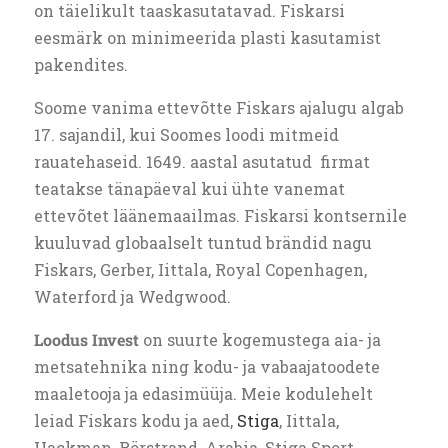
on täielikult taaskasutatavad. Fiskarsi
eesmärk on minimeerida plasti kasutamist
pakendites.
Soome vanima ettevõtte Fiskars ajalugu algab
17. sajandil, kui Soomes loodi mitmeid
rauatehaseid. 1649. aastal asutatud firmat
teatakse tänapäeval kui ühte vanemat
ettevõtet läänemaailmas. Fiskarsi kontsernile
kuuluvad globaalselt tuntud brändid nagu
Fiskars, Gerber, Iittala, Royal Copenhagen,
Waterford ja Wedgwood.
Loodus Invest
on suurte kogemustega aia- ja
metsatehnika ning kodu- ja vabaajatoodete
maaletooja ja edasimüüja. Meie kodulehelt
leiad Fiskars kodu ja aed,
Stiga
, Iittala,
Hackman, Rörstrand, Arabia, Stiga Sport,