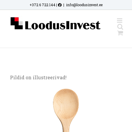
Skip
+372 6 722 144
|
|
info@loodusinvest.ee
to
content
Pildid on illustreerivad!