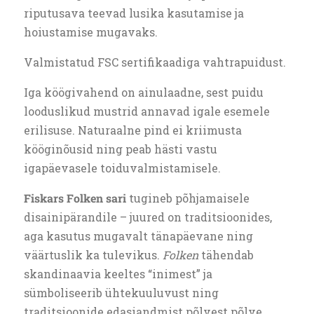
riputusava teevad lusika kasutamise ja
hoiustamise mugavaks.
Valmistatud FSC sertifikaadiga vahtrapuidust.
Iga köögivahend on ainulaadne, sest puidu
looduslikud mustrid annavad igale esemele
erilisuse. Naturaalne pind ei kriimusta
kööginõusid ning peab hästi vastu
igapäevasele toiduvalmistamisele.
Fiskars Folken sari
tugineb põhjamaisele
disainipärandile – juured on traditsioonides,
aga kasutus mugavalt tänapäevane ning
väärtuslik ka tulevikus.
Folken
tähendab
skandinaavia keeltes “inimest” ja
sümboliseerib ühtekuuluvust ning
traditsioonide edasiandmist põlvest põlve.