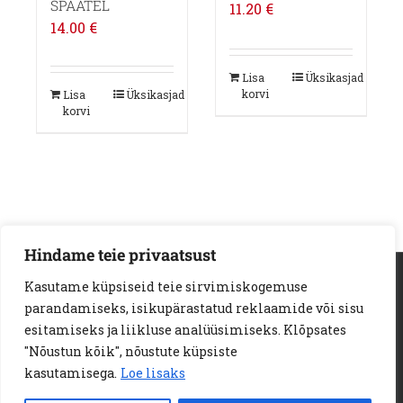
SPAATEL
11.20
€
14.00
€
Lisa
Üksikasjad
korvi
Lisa
Üksikasjad
korvi
Hindame teie privaatsust
AS Loodus Invest | Viljandi mnt. 18a | 11216 Tallinn
Kasutame küpsiseid teie sirvimiskogemuse
Telef:
+372 6722 123
e-kiri:
info@loodusinvest.ee
parandamiseks, isikupärastatud reklaamide või sisu
© Copyright 2023 | Loodus Invest AS | All Rights Reserved |
esitamiseks ja liikluse analüüsimiseks. Klõpsates
E-POE MÜÜGITINGIMUSED
"Nõustun kõik", nõustute küpsiste
PRIVAATSUSPOLIITIKA
KÜPSISED
kasutamisega.
Loe lisaks
JÄRELMAKSU TINGIMUSED