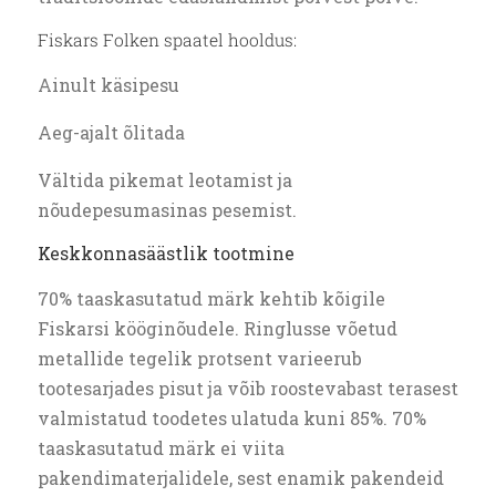
Fiskars Folken spaatel hooldus:
Ainult käsipesu
Aeg-ajalt õlitada
Vältida pikemat leotamist ja
nõudepesumasinas pesemist.
Keskkonnasäästlik tootmine
70% taaskasutatud märk kehtib kõigile
Fiskarsi kööginõudele. Ringlusse võetud
metallide tegelik protsent varieerub
tootesarjades pisut ja võib roostevabast terasest
valmistatud toodetes ulatuda kuni 85%. 70%
taaskasutatud märk ei viita
pakendimaterjalidele, sest enamik pakendeid