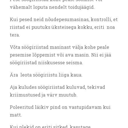
vähemalt loputa nendelt toidujäägid.
Kui pesed neid nõudepesumasinas, kontrolli, et
riistad ei puutuks üksteisega kokku, eriti noa
tera.
Võta söögiriistad masinast välja kohe peale
pesemise lõppemist või ava masin. Nii ei jää
söögiriistad niiskusesse seisma.
Ära leota söögiriistu liiga kaua.
Aja kuludes söögiriistad kuluvad, tekivad
kriimustused ja värv muutub.
Poleeritud läikiv pind on vastupidavam kui
matt.
Kui plekid on eriti sitked, kasutage