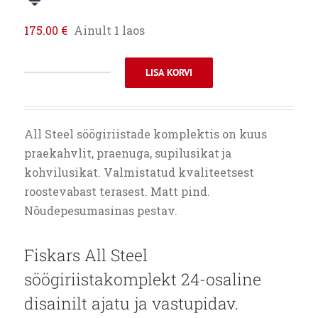
175.00
€
Ainult 1 laos
LISA KORVI
FISKARS
ALL
STEEL
All Steel söögiriistade komplektis on kuus
SÖÖGIRIISTAKOMPLEKT
praekahvlit, praenuga, supilusikat ja
24-
kohvilusikat. Valmistatud kvaliteetsest
OSALINE
roostevabast terasest. Matt pind.
kogus
Nõudepesumasinas pestav.
Fiskars All Steel
söögiriistakomplekt 24-osaline
disainilt ajatu ja vastupidav.