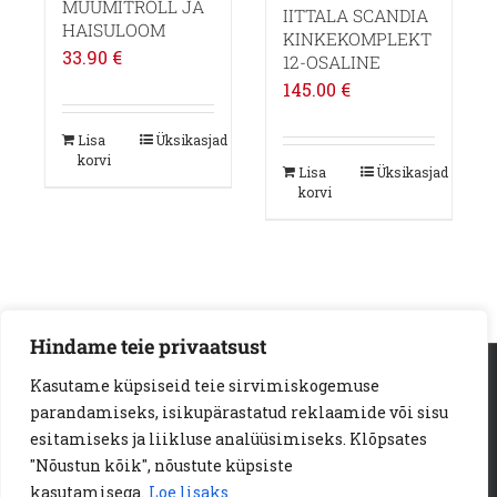
MUUMITROLL JA
IITTALA SCANDIA
HAISULOOM
KINKEKOMPLEKT
33.90
€
12-OSALINE
145.00
€
Lisa
Üksikasjad
korvi
Lisa
Üksikasjad
korvi
Hindame teie privaatsust
AS Loodus Invest | Viljandi mnt. 18a | 11216 Tallinn
Kasutame küpsiseid teie sirvimiskogemuse
Telef:
+372 6722 123
e-kiri:
info@loodusinvest.ee
parandamiseks, isikupärastatud reklaamide või sisu
© Copyright 2023 | Loodus Invest AS | All Rights Reserved |
esitamiseks ja liikluse analüüsimiseks. Klõpsates
E-POE MÜÜGITINGIMUSED
"Nõustun kõik", nõustute küpsiste
PRIVAATSUSPOLIITIKA
KÜPSISED
kasutamisega.
Loe lisaks