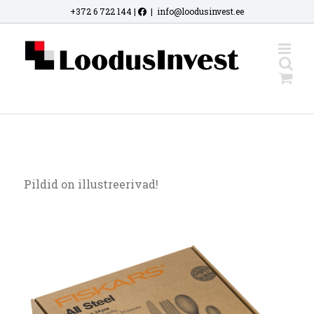
Skip
+372 6 722 144
|
|
info@loodusinvest.ee
to
content
Pildid on illustreerivad!