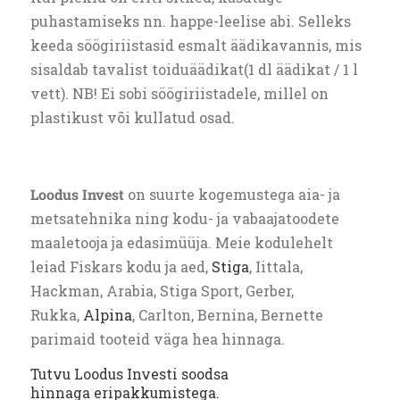
puhastamiseks nn. happe-leelise abi. Selleks
keeda söögiriistasid esmalt äädikavannis, mis
sisaldab tavalist toiduäädikat(1 dl äädikat / 1 l
vett). NB! Ei sobi söögiriistadele, millel on
plastikust või kullatud osad.
Loodus Invest
on suurte kogemustega aia- ja
metsatehnika ning kodu- ja vabaajatoodete
maaletooja ja edasimüüja. Meie kodulehelt
leiad Fiskars kodu ja aed,
Stiga
, Iittala,
Hackman, Arabia, Stiga Sport, Gerber,
Rukka,
Alpina
, Carlton, Bernina, Bernette
parimaid tooteid väga hea hinnaga.
Tutvu Loodus Investi soodsa
hinnaga
eripakkumistega.