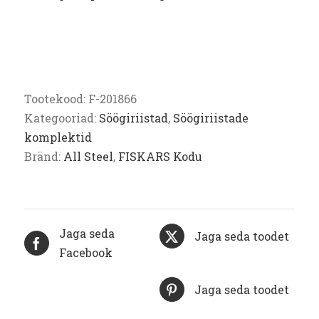
Tootekood:
F-201866
Kategooriad:
Söögiriistad
,
Söögiriistade
komplektid
Bränd:
All Steel
,
FISKARS Kodu
Jaga seda
Jaga seda toodet
Facebook
Jaga seda toodet