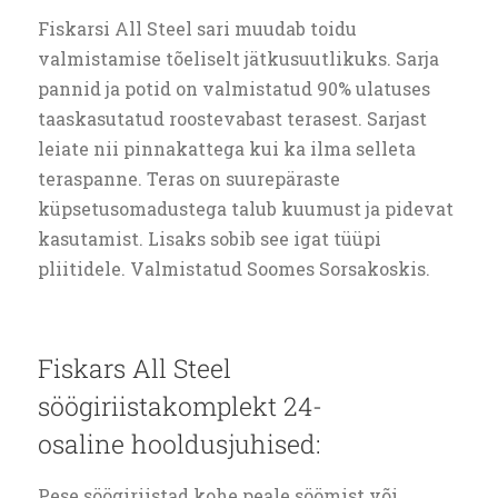
Fiskarsi All Steel sari muudab toidu
valmistamise tõeliselt jätkusuutlikuks.
Sarja
pannid ja potid on valmistatud 90% ulatuses
taaskasutatud roostevabast terasest.
Sarjast
leiate nii pinnakattega kui ka ilma selleta
teraspanne.
T
eras on suurepäraste
küpsetusomadustega talub kuumust ja pidevat
kasutamist.
Lisaks sobib see igat tüüpi
pliitidele.
Valmistatud Soomes Sorsakoskis.
Fiskars All Steel
söögiriistakomplekt 24-
osaline hooldusjuhised:
Pese söögiriistad kohe peale söömist või