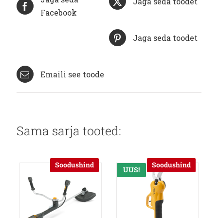
Jaga seda toodet
Facebook
Jaga seda toodet
Emaili see toode
Sama sarja tooted:
Soodushind
Soodushind
UUS!
Allahindlus!
Allahindlus!