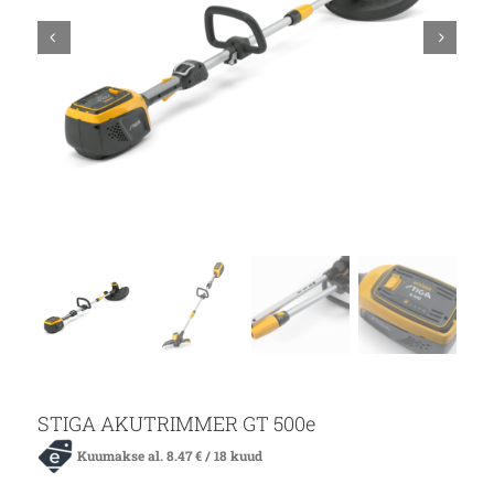
STIGA AKUTRIMMER GT 500e
Kuumakse al.
8.47
€
/ 18 kuud