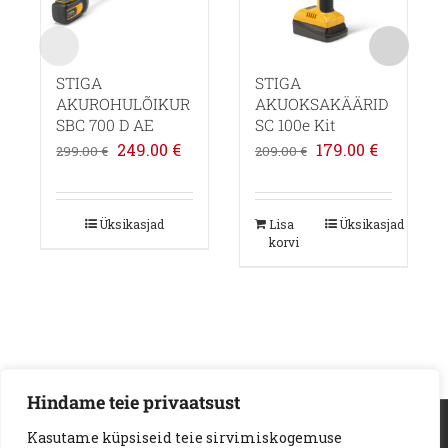
STIGA
STIGA
AKUROHULÕIKUR
AKUOKSAKÄÄRID
SBC 700 D AE
SC 100e Kit
Algne
Praegune
Algne
Praegun
249.00
€
179.00
€
299.00
€
209.00
€
hind
hind
hind
hind
oli:
on:
oli:
on:
Üksikasjad
Lisa
Üksikasjad
299.00 €.
249.00 €.
209.00 €.
179.00 €.
korvi
Hindame teie privaatsust
AS Loodus Invest | Viljandi mnt. 18a | 11216 Tallinn
Kasutame küpsiseid teie sirvimiskogemuse