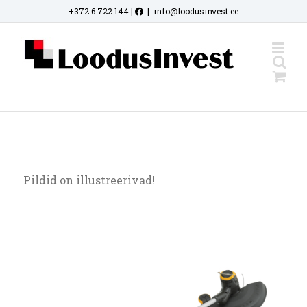
Skip
+372 6 722 144
|
|
info@loodusinvest.ee
to
content
Pildid on illustreerivad!