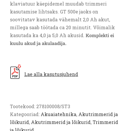
klaviatuur käepidemel muudab trimmeri
kasutamise lihtsaks. GT 500e jaoks on
soovitatav kasutada vähemalt 2,0 Ah akut,
millega saab töötada ca 20 minutit. Võimalik
kasutada ka 4,0 ja 5,0 Ah akusid.
Komplekti ei
kuulu akud ja akulaadija.
Lae alla kasutusjuhend
Tootekood:
278100008/ST3
Kategooriad:
Akuaiatehnika
,
Akutrimmerid ja
lõikurid
,
Akutrimmerid ja lõikurid
,
Trimmerid
ja lõikurid