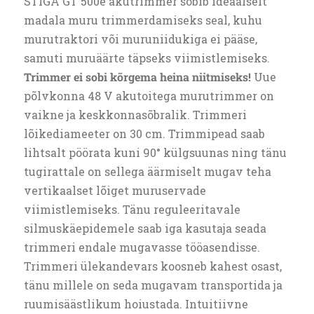
STIGA GT 500e akutrimmer sobib ideaalselt
madala muru trimmerdamiseks seal, kuhu
murutraktori või muruniidukiga ei pääse,
samuti muruäärte täpseks viimistlemiseks.
Trimmer ei sobi kõrgema heina niitmiseks!
Uue
põlvkonna 48 V akutoitega murutrimmer on
vaikne ja keskkonnasõbralik. Trimmeri
lõikediameeter on 30 cm. Trimmipead saab
lihtsalt pöörata kuni 90° külgsuunas ning tänu
tugirattale on sellega äärmiselt mugav teha
vertikaalset lõiget muruservade
viimistlemiseks. Tänu reguleeritavale
silmuskäepidemele saab iga kasutaja seada
trimmeri endale mugavasse tööasendisse.
Trimmeri ülekandevars koosneb kahest osast,
tänu millele on seda mugavam transportida ja
ruumisäästlikum hoiustada. Intuitiivne