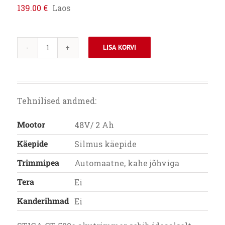
139.00
€
Laos
LISA KORVI
STIGA
AKUTRIMMER
GT
500e
Tehnilised andmed:
kogus
Mootor
48V/ 2 Ah
Käepide
Silmus käepide
Trimmipea
Automaatne, kahe jõhviga
Tera
Ei
Kanderihmad
Ei