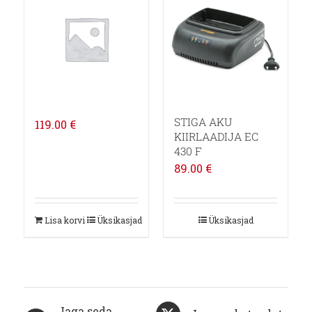
STIGA AKU
119.00
€
KIIRLAADIJA EC
430 F
89.00
€
Lisa korvi
Üksikasjad
Üksikasjad
Jaga seda