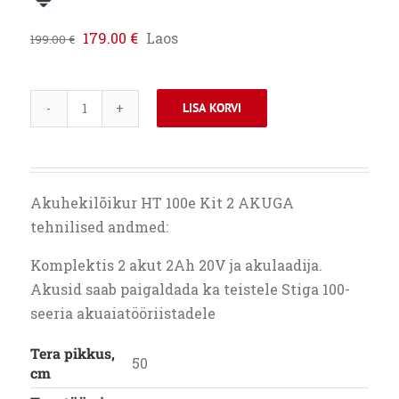
Algne
Praegune
179.00
€
Laos
199.00
€
hind
hind
oli:
on:
199.00 €.
179.00 €.
LISA KORVI
STIGA
AKUHEKILÕIKUR
HT
100e
Akuhekilõikur HT 100e Kit 2 AKUGA
Kit
tehnilised andmed:
2
AKUGA
Komplektis 2 akut 2Ah 20V ja akulaadija.
kogus
Akusid saab paigaldada ka teistele Stiga 100-
seeria akuaiatööriistadele
Tera pikkus,
50
cm