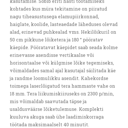
kasutamise. Sobib eriti hästi töötamiseks
kohtades kus müra tekitamine on piiratud
nagu tiheasustusega elamupiirkonnad,
haiglate, koolide, lasteaedade läheduses olevad
alad, erinevad puhkealad vms. Hekilõikuril on
50 cm pikkune lõiketera ja 180 ° pööratav
käepide. Pööratavat käepidet saab seada kolme
erinevasse asendisse vertikaalse või
horisontaalse või külgmise lõike tegemiseks,
võimaldades samal ajal kasutajal säilitada käe
ja randme loomulikku asendit. Kahekordse
toimega laserlõigatud tera hammaste vahe on
18 mm. Tera liikumiskiiruseks on 2300 p/min,
mis võimaldab saavutada täpse ja
usaldusväärse lõiketulemuse. Komplekti
kuuluva akuga saab ühe laadimiskorraga
töötada maksimaalselt 40 minutit.