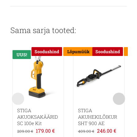
Sama sarja tooted:
Soodushind
Lõpumüük
Soodushind
Lõp
UUS!
Allahindlus!
Allahindlus!
STIGA
STIGA
AKUOKSAKÄÄRID
AKUHEKILÕIKUR
SC 100e Kit
SHT 900 AE
Algne
Praegune
Algne
Praegun
179.00
€
246.00
€
209.00
€
409.00
€