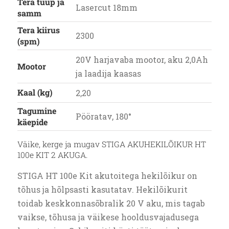
Tera tüüp ja
Lasercut 18mm
samm
Tera kiirus
2300
(spm)
20V harjavaba mootor, aku 2,0Ah
Mootor
ja laadija kaasas
Kaal (kg)
2,20
Tagumine
Pööratav, 180°
käepide
Väike, kerge ja mugav STIGA AKUHEKILÕIKUR HT
100e KIT 2 AKUGA.
STIGA HT 100e Kit akutoitega hekilõikur on
tõhus ja hõlpsasti kasutatav. Hekilõikurit
toidab keskkonnasõbralik 20 V aku, mis tagab
vaikse, tõhusa ja väikese hooldusvajadusega