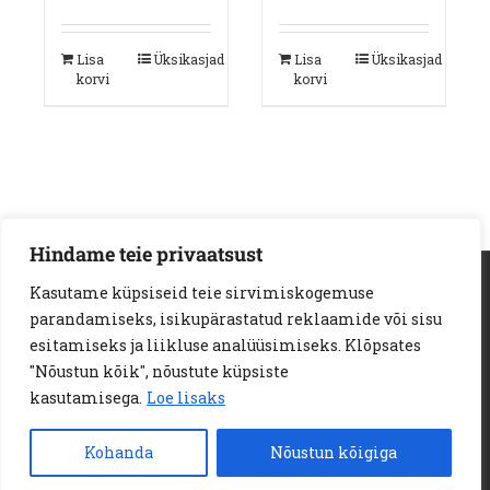
hind
hind
hind
hind
oli:
on:
oli:
on:
Lisa
Üksikasjad
Lisa
Üksikasjad
209.00 €.
179.00 €.
409.00 €.
246.00 €.
korvi
korvi
Hindame teie privaatsust
AS Loodus Invest | Viljandi mnt. 18a | 11216 Tallinn
Kasutame küpsiseid teie sirvimiskogemuse
Telef:
+372 6722 123
e-kiri:
info@loodusinvest.ee
parandamiseks, isikupärastatud reklaamide või sisu
© Copyright 2023 | Loodus Invest AS | All Rights Reserved |
esitamiseks ja liikluse analüüsimiseks. Klõpsates
E-POE MÜÜGITINGIMUSED
"Nõustun kõik", nõustute küpsiste
PRIVAATSUSPOLIITIKA
KÜPSISED
kasutamisega.
Loe lisaks
JÄRELMAKSU TINGIMUSED
Kohanda
Nõustun kõigiga
Facebook