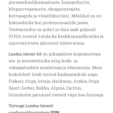
pinnasehooldusmasinate, lumepuhurite,
kõrgsurvepesurite, oksapurustajate,
kettsaagide ja võsalõikuriteni. Mõeldud on nii
hobiaednike kui professionaalide peale.
Tootearendus on pidev ja täna saab paljusid
STIGA tooteid valida ka keskkonnasõbralike ja
innovatiivsete akutoitel töötavatena.
Loodus Invest AS
on pikaajaliste kogemustega
aia- ja metsatehnika ning kodu- ja
vabaajatoodete maaletooja ja edasimüüja. Meie
kodulehelt leiab tuntud kaubamärkide nagu
Fiskars, Stiga, Iittala, Hackman, Arabia, Stiga
Sport, Gerber, Rukka, Alpina, Carlton,
Grimsholm parimaid tooteid väga hea hinnaga.
Tutvuge Loodus Investi
sooduspakkumistega
SIIN