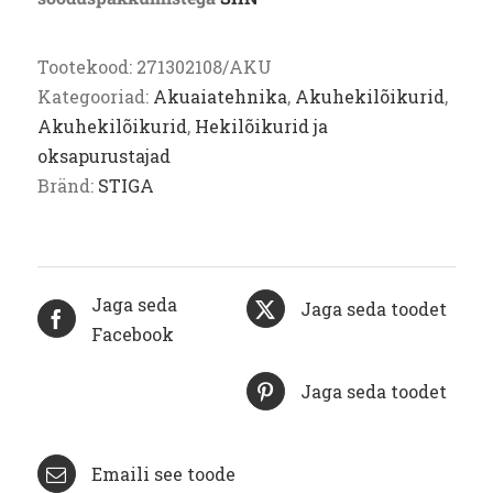
Tootekood:
271302108/AKU
Kategooriad:
Akuaiatehnika
,
Akuhekilõikurid
,
Akuhekilõikurid
,
Hekilõikurid ja
oksapurustajad
Bränd:
STIGA
Jaga seda
Jaga seda toodet
Facebook
Jaga seda toodet
Emaili see toode