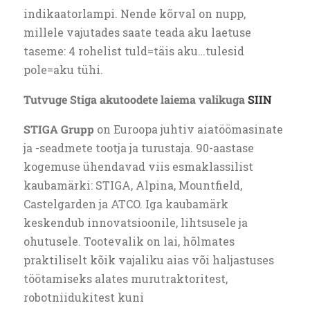
indikaatorlampi. Nende kõrval on nupp,
millele vajutades saate teada aku laetuse
taseme: 4 rohelist tuld=täis aku…tulesid
pole=aku tühi.
Tutvuge Stiga akutoodete laiema valikuga
SIIN
STIGA Grupp
on Euroopa juhtiv aiatöömasinate
ja -seadmete tootja ja turustaja. 90-aastase
kogemuse ühendavad viis esmaklassilist
kaubamärki: STIGA, Alpina, Mountfield,
Castelgarden ja ATCO. Iga kaubamärk
keskendub innovatsioonile, lihtsusele ja
ohutusele. Tootevalik on lai, hõlmates
praktiliselt kõik vajaliku aias või haljastuses
töötamiseks alates murutraktoritest,
robotniidukitest kuni