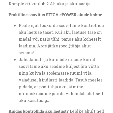
Komplekti kuulub 2 Ah aku ja akulaadija.
Praktiline soovitus STIGA ePOWER akude kohta:
Peale igat töökorda soovitame kontrollida
aku laetuse taset. Kui aku laetuse tase on
madal või päris tühi, pange aku koheselt
laadima. Ärge jätke (pool)tühja akut
seisma!
Jahedamate ja külmade ilmade korral
soovitame aku seadme küljest ära võtta
ning kuiva ja soojemasse ruumi viia,
vajadusel kindlasti laadida. Tasub meeles
pidada, et pooltühja aku jätmine
miinuskraadide juurde vähendab oluliselt
aku kasutusiga.
Kuidas kontrollida aku laetust?
Leidke akult neli