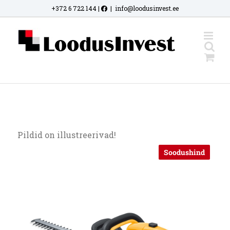
Skip
+372 6 722 144
|
|
info@loodusinvest.ee
to
content
Pildid on illustreerivad!
Soodushind
Allahindlus!