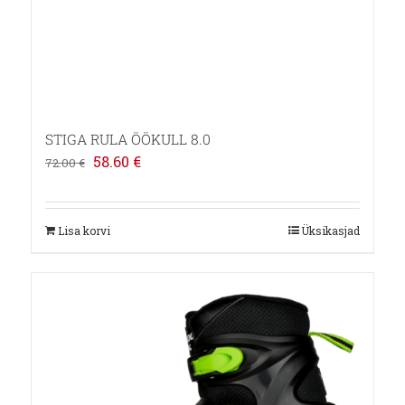
STIGA RULA ÖÖKULL 8.0
Algne
Praegune
58.60
€
72.00
€
hind
hind
oli:
on:
Lisa korvi
Üksikasjad
72.00 €.
58.60 €.