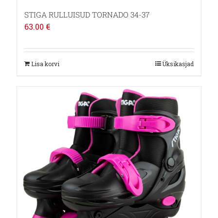
STIGA RULLUISUD TORNADO 34-37
63.00
€
Lisa korvi
Üksikasjad