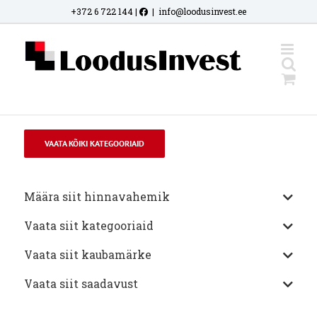
Skip
+372 6 722 144
|
|
info@loodusinvest.ee
to
content
VAATA KÕIKI KATEGOORIAID
Määra siit hinnavahemik
Vaata siit kategooriaid
Vaata siit kaubamärke
Vaata siit saadavust