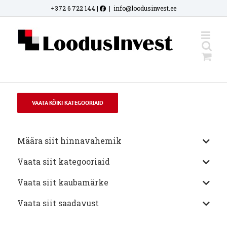
Skip
+372 6 722 144
|
|
info@loodusinvest.ee
to
content
VAATA KÕIKI KATEGOORIAID
Määra siit hinnavahemik
Vaata siit kategooriaid
Vaata siit kaubamärke
Vaata siit saadavust