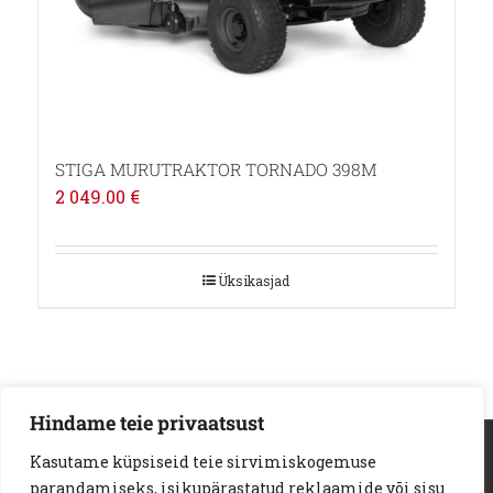
STIGA MURUTRAKTOR TORNADO 398M
2 049.00
€
Üksikasjad
Hindame teie privaatsust
AS Loodus Invest | Viljandi mnt. 18a | 11216 Tallinn
Kasutame küpsiseid teie sirvimiskogemuse
Telef:
+372 6722 123
e-kiri:
info@loodusinvest.ee
parandamiseks, isikupärastatud reklaamide või sisu