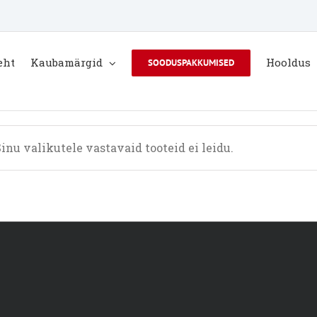
eht
Kaubamärgid
Hooldus
SOODUSPAKKUMISED
inu valikutele vastavaid tooteid ei leidu.