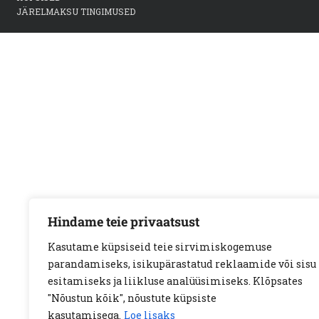
JÄRELMAKSU TINGIMUSED
Hindame teie privaatsust
Kasutame küpsiseid teie sirvimiskogemuse
parandamiseks, isikupärastatud reklaamide või sisu
esitamiseks ja liikluse analüüsimiseks. Klõpsates
"Nõustun kõik", nõustute küpsiste
kasutamisega.
Loe lisaks